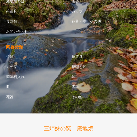
庵地焼とは
茶器
茶道具
カップ
食器類
花器・壺・その他
お問い合わせ
陶器分類
茶器
茶道具
カップ
茶碗・丼
調味料入れ
鉢
皿
酒器
花器
その他
三姉妹の窯 庵地焼