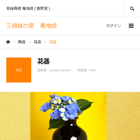
SEARCH
登録商標 庵地焼 ( 旗野窯 )
三姉妹の窯 庵地焼
ログイン
陶器
花器
花器
ホーム
花器
花器
投稿者 :
unicorn-system
閲覧数：824