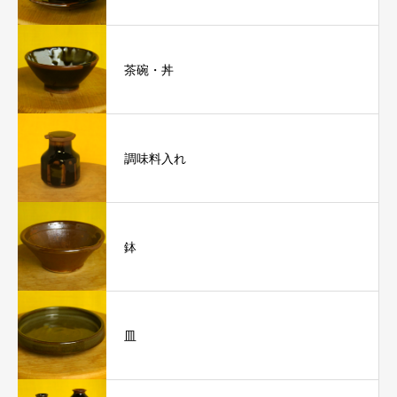
茶碗・丼
調味料入れ
鉢
皿