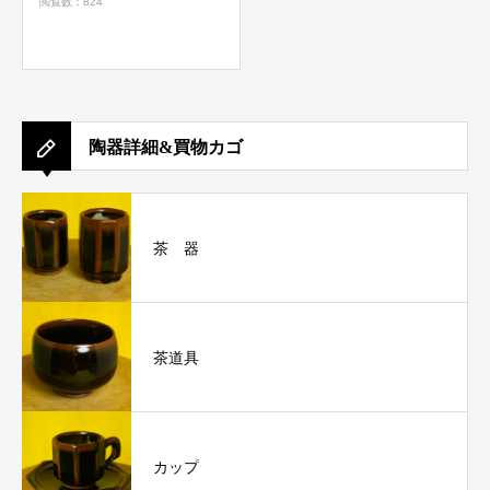
閲覧数：824
陶器詳細&買物カゴ
茶 器
茶道具
カップ