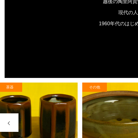
越後の陶里阿賀
現代の人
1960年代のは
茶器
その他