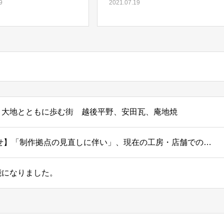
9
2021.07.19
野市 大地とともに歩む街 越後平野、安田瓦、庵地焼
【庵地焼 旗野窯より大切なお知らせ】「制作拠点の見直しに伴い」、現在の工房・店舗での営業は 8月19日まで となります。
能になりました。