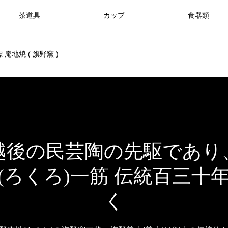
茶道具
カップ
食器類
 庵地焼 ( 旗野窯 )
越後の民芸陶の先駆であり
(ろくろ)一筋 伝統百三十
く