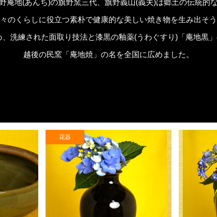
野庵地(あんち)の旗野窯三代、旗野義山(義夫)は郷土の伝統的
々のくらしに役立つ素朴で健康的な美しい焼き物を生み出そう
じめ、洗練された面取り技法と漆黒の釉薬(うわぐすり)「庵地黒
越後の民窯「庵地焼」の名を全国に広めました。
花器