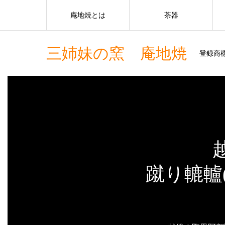
庵地焼とは
茶器
三姉妹の窯 庵地焼
登録商標
蹴り轆轤