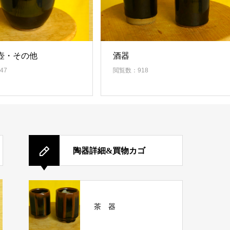
壺・その他
酒器
47
閲覧数：918
陶器詳細&買物カゴ
茶 器