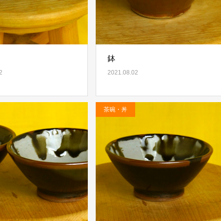
鉢
2
2021.08.02
茶碗・丼