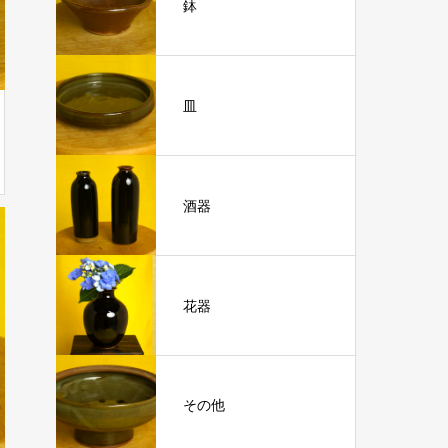
鉢
皿
酒器
花器
その他