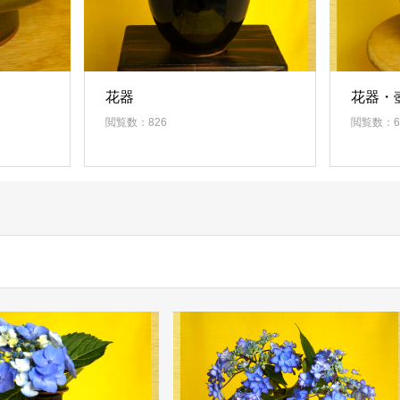
花器
花器・
閲覧数：826
閲覧数：6