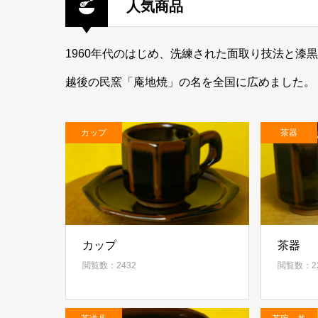
人気商品
1960年代のはじめ、洗練された面取り技法と漆
越後の民窯「庵地焼」の名を全国に広めました。
カップ
茶器
カップ
茶器
閲覧数：2432
閲覧数：22