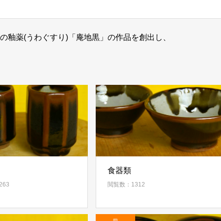
黒の釉薬(うわぐすり)「庵地黒」の作品を創出し、
食器類
63
閲覧数：1312