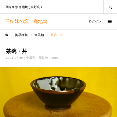
SEARCH
登録商標 庵地焼 ( 旗野窯 )
三姉妹の窯 庵地焼
ログイン
陶器種類
食器類
茶碗・丼
ホーム
茶碗・丼
2021.07.29
食器類
閲覧数：1903