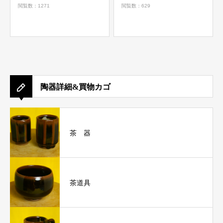
閲覧数：1271
閲覧数：629
陶器詳細&買物カゴ
茶 器
茶道具