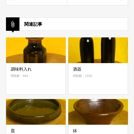
関連記事
調味料入れ
酒器
閲覧数：994
閲覧数：1326
皿
鉢