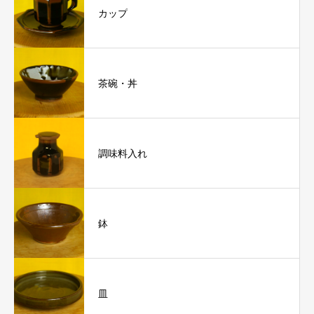
カップ
茶碗・丼
調味料入れ
鉢
皿