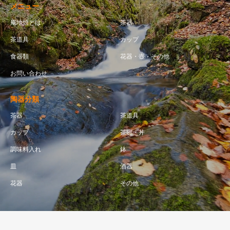
メニュー
庵地焼とは
茶器
茶道具
カップ
食器類
花器・壺・その他
お問い合わせ
陶器分類
茶器
茶道具
カップ
茶碗・丼
調味料入れ
鉢
皿
酒器
花器
その他